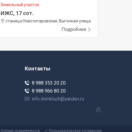
Земельный участок
Земельны
ИЖС, 17 сот.
ИЖС, 12
станица Новотитаровская, Выгонная улица
станиц
Подробнее
Контакты
8 988 353 20 20
8 988 966 80 20
info.domkluch@yandex.ru
. © Спутник недвижимости
Пользовательское соглашение