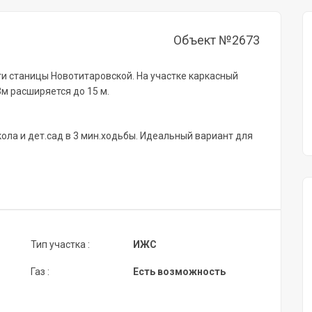
Объект №2673
сти станицы Новотитаровской. На участке каркасный
м расширяется до 15 м.
ола и дет.сад в 3 мин.ходьбы. Идеальный вариант для
Тип участка :
ИЖС
Газ :
Есть возможность