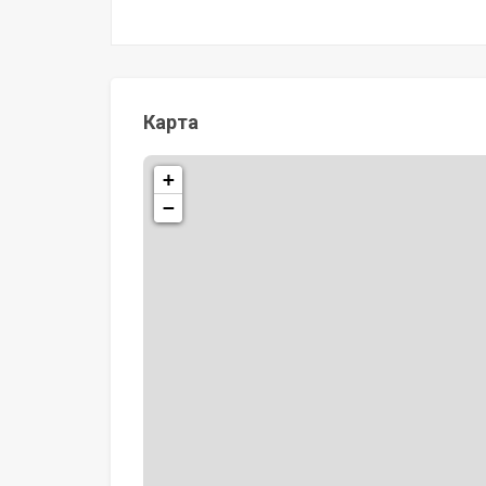
Карта
+
−